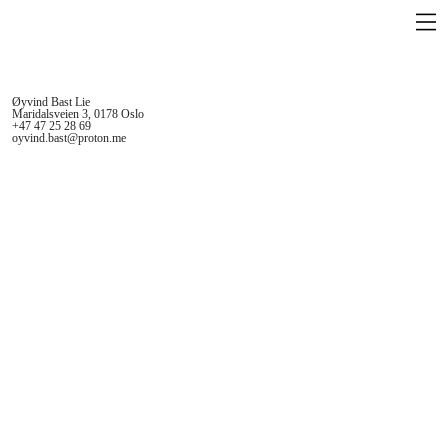
Øyvind Bast Lie
Maridalsveien 3, 0178 Oslo
+47 47 25 28 69
oyvind.bast@proton.me