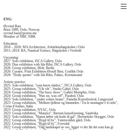
ENG:
Øyvind Bast
Born 1989, Oslo, Norway
oyvind.bast@proton.me
Member of NBF, NBK
Education:
2018 – 2026: MA Architecture, Arkitekturhøgskolen i Oslo
2011–2014: BA, Nautical Science, Høgskolen i Vestfold
Upcoming:
2027: Solo exhibition, ISCA Gallery, Oslo
2026: Duo exhibition with Ida Ribu, ISCA Gallery, Oslo
2026: Group exhibition, Molt, Berlin
2026: Curator, Print Exhibition Ørnulf Bast, Grafikk Oslo
2026: “Doily quotes” with Ida Ribu, Palass, Kristiansand
Artistic practice:
2025: Solo exhibition, "som havet sladrer,", ISCA Gallery, Oslo
2025: Group exhibition, "Vår vår", Studio Gabel, Oslo
2024: Group exhibition, "The buoy show", Galleri Memphis, Oslo
2024: Group exhibition, "Wax on, wax off", Parabol, Oslo
2023: Solo exhibition, ",under solens brann", Pamelia Kunstfestival, Langesund
2023: Group exhibition, "Mellom fjellene og himmelen / Tra le montagne è il cielo",
Civita d'Antino, Italia
2023: Group exhibition, NYAC, Oslo
2023: Group exhibition, "Maurice", Bærum kunstforening, Sandvika
2022: Solo exhibition, "Hanen løfter sitt hode til gal", Hermetiske Skygger, Oslo
2022: Group exhibition, "Bygd til by", Vøienvolden gård, Oslo
2022: Group exhibition, "Bygd til by", Fyresdal
2022: Group exhibition, "Oåg landskapet av oss, ligger vi der litt det som kan gi