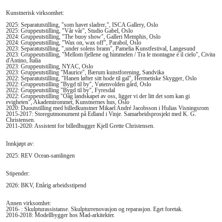
Kunstnerisk virksomhet:
2025: Separatutstilling, "som havet sladrer,", ISCA Gallery, Oslo
2025: Gruppeutstilling, "Vår vår", Studio Gabel, Oslo
2024: Gruppeutstilling, "The buoy show", Galleri Memphis, Oslo
2024: Gruppeutstilling, "Wax on, wax off", Parabol, Oslo
2023: Separatutstilling, ",under solens brann", Pamelia Kunstfestival, Langesund
2023: Gruppeutstilling, "Mellom fjellene og himmelen / Tra le montagne é il cielo", Civita
d'Antino, Italia
2023: Gruppeutstilling, NYAC, Oslo
2023: Gruppeutstilling "Maurice", Bærum kunstforening, Sandvika
2022: Separatutstilling, "Hanen løfter sitt hode til gal", Hermetiske Skygger, Oslo
2022: Gruppeutstilling "Bygd til by", Vøienvolden gård, Oslo
2022: Gruppeutstilling "Bygd til by", Fyresdal
2022: Gruppeutstilling "Oåg landskapet av oss, ligger vi der litt det som kan gi
evigheten", Akademirommet, Kunstnernes hus, Oslo
2020: Duoutstilling med billedkunstner Mikael André Jacobsson i Hulias Visningsrom
2015-2017: Storegutmonument på Edland i Vinje. Samarbeidsprosjekt med K. G.
Christensen.
2011-2020: Assistent for billedhugger Kjell Grette Christensen.
Innkjøpt av:
2025: REV Ocean-samlingen
Stipender:
2026: BKV, Ettårig arbeidsstipend
Annen virksomhet:
2016- : Skulpturassistanse. Skulpturrenovasjon og reparasjon. Eget foretak.
2016-2018: Modellbygger hos Mad-arkitekter.