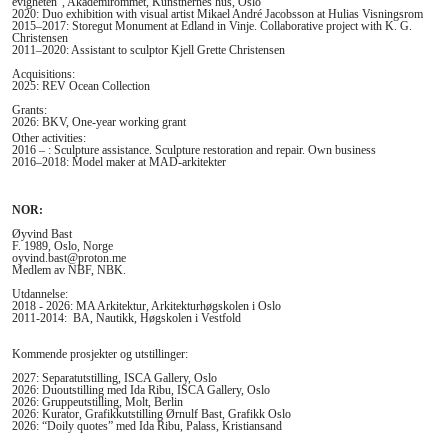
evigheten", Akademirommet, Kunstnernes hus, Oslo
2020: Duo exhibition with visual artist Mikael André Jacobsson at Hulias Visningsrom
2015–2017: Storegut Monument at Edland in Vinje. Collaborative project with K. G.
Christensen
2011–2020: Assistant to sculptor Kjell Grette Christensen
Acquisitions:
2025: REV Ocean Collection
Grants:
2026: BKV, One-year working grant
Other activities:
2016 – : Sculpture assistance. Sculpture restoration and repair. Own business
2016–2018: Model maker at MAD-arkitekter
NOR:
Øyvind Bast
F. 1989, Oslo, Norge
oyvind.bast@proton.me
Medlem av NBF, NBK.
Utdannelse:
2018 - 2026: MA Arkitektur, Arkitekturhøgskolen i Oslo
2011-2014: BA, Nautikk, Høgskolen i Vestfold
Kommende prosjekter og utstillinger:
2027: Separatutstilling, ISCA Gallery, Oslo
2026: Duoutstilling med Ida Ribu, ISCA Gallery, Oslo
2026: Gruppeutstilling, Molt, Berlin
2026: Kurator, Grafikkutstilling Ørnulf Bast, Grafikk Oslo
2026: “Doily quotes” med Ida Ribu, Palass, Kristiansand